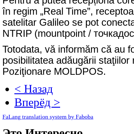
Pentru a putea recepționa corec
în regim „Real Time”, recepto
satelitar Galileo se pot conect
NTRIP (mountpoint /
точка
дос
Totodata, vă informăm că au fo
posibilitatea adăugării staţiilo
Poziţionare MOLDPOS.
< Назад
Вперёд >
FaLang translation system by Faboba
Это Интересно