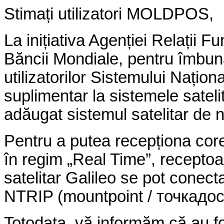
Stimați utilizatori MOLDPOS,
La inițiativa Agenției Relații F
Băncii Mondiale, pentru îmbunătă
utilizatorilor Sistemului Naț
suplimentar la sistemele sate
adăugat sistemul satelitar de n
Pentru a putea recepționa corec
în regim „Real Time”, recepto
satelitar Galileo se pot conect
NTRIP (mountpoint /
точка
дос
Totodata, vă informăm că au fo