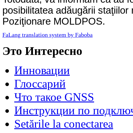
posibilitatea adăugării staţiilo
Poziţionare MOLDPOS.
FaLang translation system by Faboba
Это Интересно
Инновации
Глосcарий
Что такое GNSS
Инструкции по подклю
Setările la conectarea