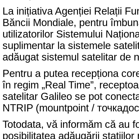
La inițiativa Agenției Relații F
Băncii Mondiale, pentru îmbunătă
utilizatorilor Sistemului Naț
suplimentar la sistemele sate
adăugat sistemul satelitar de n
Pentru a putea recepționa corec
în regim „Real Time”, recepto
satelitar Galileo se pot conect
NTRIP (mountpoint /
точка
дос
Totodata, vă informăm că au fo
posibilitatea adăugării staţiilo