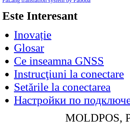
FaLang translation system by Faboba
Este Interesant
Inovație
Glosar
Ce inseamna GNSS
Instrucţiuni la conectare
Setările la conectarea
Настройки по подключ
MOLDPOS, P