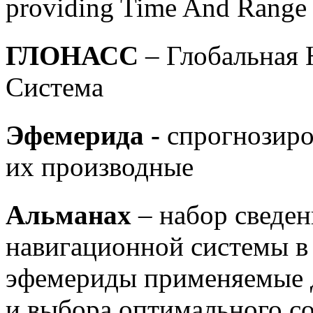
providing Time And Range -
ГЛОНАСС
– Глобальная
Система
Эфемерида -
спрогнозир
их производные
Альманах
– набор сведе
навигационной системы в
эфемериды применяемые 
и выбора оптимального с