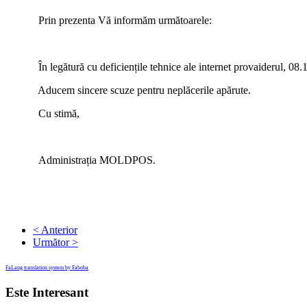
Prin prezenta Vă informăm următoarele:
În legătură cu deficiențile tehnice ale internet provaiderul, 08
Aducem sincere scuze pentru neplăcerile apărute.
Cu stimă,
Administrația MOLDPOS.
< Anterior
Următor >
FaLang translation system by Faboba
Este Interesant