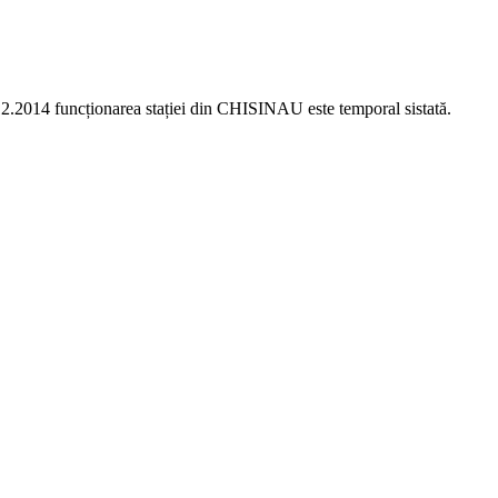
.12.2014
f
uncționarea stației din
CHISINAU este temporal sistată.