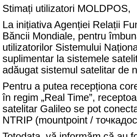
Stimați utilizatori MOLDPOS,
La inițiativa Agenției Relații F
Băncii Mondiale, pentru îmbunătă
utilizatorilor Sistemului Naț
suplimentar la sistemele sate
adăugat sistemul satelitar de n
Pentru a putea recepționa corec
în regim „Real Time”, recepto
satelitar Galileo se pot conect
NTRIP (mountpoint /
точка
дос
Totodata, vă informăm că au fo