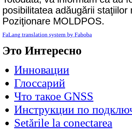
posibilitatea adăugării staţiilo
Poziţionare MOLDPOS.
FaLang translation system by Faboba
Это Интересно
Инновации
Глосcарий
Что такое GNSS
Инструкции по подклю
Setările la conectarea