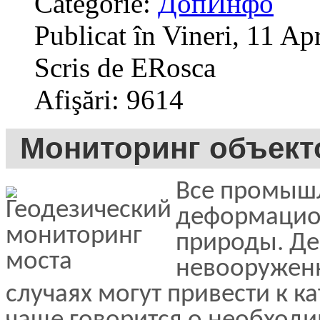
Categorie:
ДопИнфо
Publicat în Vineri, 11 Ap
Scris de ERosca
Afişări: 9614
Мониторинг объект
Все промыш
деформацио
природы. Д
невооруженн
случаях могут привести к к