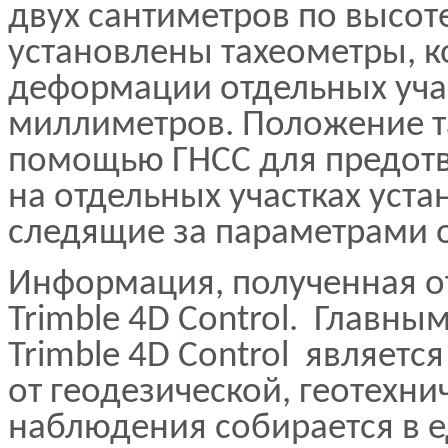
двух сантиметров по высоте
установлены тахеометры, 
деформации отдельных учас
миллиметров. Положение т
помощью ГНСС для предотв
на отдельных участках уста
следящие за параметрами 
Информация, полученная от
Trimble 4D Control. Главн
Trimble 4D Control являетс
от геодезической, геотехни
наблюдения собирается в е